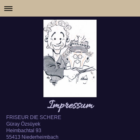
Impressum
FRISEUR DIE SCHERE
Güray Özsüyek
Heimbachtal 93
55413 Niederheimbach